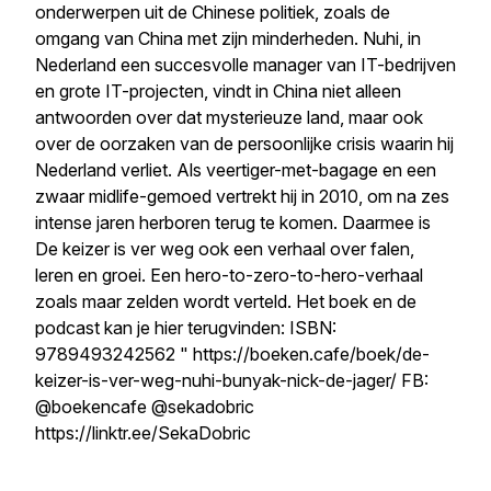
onderwerpen uit de Chinese politiek, zoals de
omgang van China met zijn minderheden. Nuhi, in
Nederland een succesvolle manager van IT-bedrijven
en grote IT-projecten, vindt in China niet alleen
antwoorden over dat mysterieuze land, maar ook
over de oorzaken van de persoonlijke crisis waarin hij
Nederland verliet. Als veertiger-met-bagage en een
zwaar midlife-gemoed vertrekt hij in 2010, om na zes
intense jaren herboren terug te komen. Daarmee is
De keizer is ver weg ook een verhaal over falen,
leren en groei. Een hero-to-zero-to-hero-verhaal
zoals maar zelden wordt verteld. Het boek en de
podcast kan je hier terugvinden: ISBN:
9789493242562 " https://boeken.cafe/boek/de-
keizer-is-ver-weg-nuhi-bunyak-nick-de-jager/ FB:
@boekencafe @sekadobric
https://linktr.ee/SekaDobric