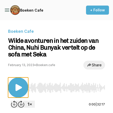
+ Follow
Boeken Cafe
Boeken Cafe
Wilde avonturen in het zuiden van
China, Nuhi Bunyak vertelt op de
sofa met Seka
Share
February 13, 2023
•
Boeken.cafe
Use Left/Right to seek, Home/End to jump to st
0:00
|
32:17