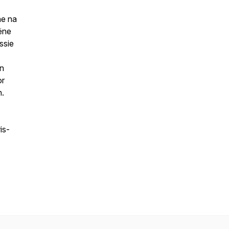
ne na
iëne
ssie
en
or
n.
is-