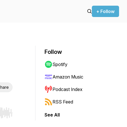
+ Follow
Follow
Spotify
Amazon Music
hare
Podcast Index
RSS Feed
See All
r end. Hold shift to jump forward or backward.