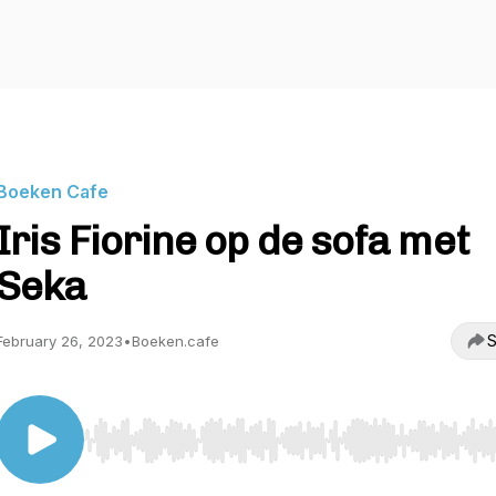
Boeken Cafe
Iris Fiorine op de sofa met
Seka
S
February 26, 2023
•
Boeken.cafe
Use Left/Right to seek, Home/End to jump to start o