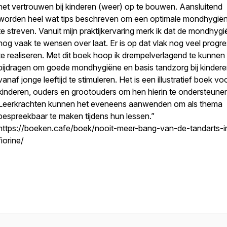
het vertrouwen bij kinderen (weer) op te bouwen. Aansluitend
worden heel wat tips beschreven om een optimale mondhygië
te streven. Vanuit mijn praktijkervaring merk ik dat de mondhyg
nog vaak te wensen over laat. Er is op dat vlak nog veel progre
te realiseren. Met dit boek hoop ik drempelverlagend te kunnen
bijdragen om goede mondhygiëne en basis tandzorg bij kinder
vanaf jonge leeftijd te stimuleren. Het is een illustratief boek vo
kinderen, ouders en grootouders om hen hierin te ondersteune
Leerkrachten kunnen het eveneens aanwenden om als thema
bespreekbaar te maken tijdens hun lessen.”
https://boeken.cafe/boek/nooit-meer-bang-van-de-tandarts-ir
fiorine/