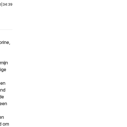
0
|
34:39
rine,
 mijn
dige
een
and
de
 een
en
ad om