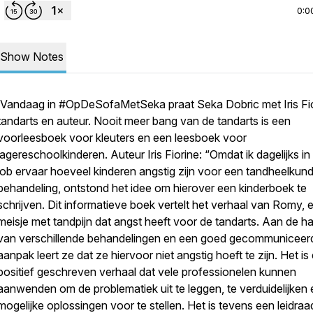
0:0
Show Notes
Vandaag in #OpDeSofaMetSeka praat Seka Dobric met Iris Fio
tandarts en auteur. Nooit meer bang van de tandarts is een
voorleesboek voor kleuters en een leesboek voor
lagereschoolkinderen. Auteur Iris Fiorine: “Omdat ik dagelijks in
job ervaar hoeveel kinderen angstig zijn voor een tandheelkun
behandeling, ontstond het idee om hierover een kinderboek te
schrijven. Dit informatieve boek vertelt het verhaal van Romy, 
meisje met tandpijn dat angst heeft voor de tandarts. Aan de h
van verschillende behandelingen en een goed gecommuniceer
aanpak leert ze dat ze hiervoor niet angstig hoeft te zijn. Het is
positief geschreven verhaal dat vele professionelen kunnen
aanwenden om de problematiek uit te leggen, te verduidelijken 
mogelijke oplossingen voor te stellen. Het is tevens een leidra