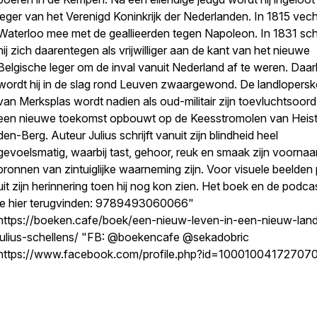
leger van het Verenigd Koninkrijk der Nederlanden. In 1815 vecht
Waterloo mee met de geallieerden tegen Napoleon. In 1831 sch
hij zich daarentegen als vrijwilliger aan de kant van het nieuwe
Belgische leger om de inval vanuit Nederland af te weren. Daarb
wordt hij in de slag rond Leuven zwaargewond. De landlopersk
van Merksplas wordt nadien als oud-militair zijn toevluchtsoord 
een nieuwe toekomst opbouwt op de Keesstromolen van Heis
den-Berg. Auteur Julius schrijft vanuit zijn blindheid heel
gevoelsmatig, waarbij tast, gehoor, reuk en smaak zijn voorna
bronnen van zintuiglijke waarneming zijn. Voor visuele beelden p
uit zijn herinnering toen hij nog kon zien. Het boek en de podca
je hier terugvinden: 9789493060066"
https://boeken.cafe/boek/een-nieuw-leven-in-een-nieuw-lan
julius-schellens/ "FB: @boekencafe @sekadobric
https://www.facebook.com/profile.php?id=10001004172707