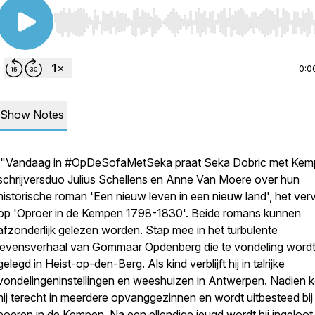
Use Left/Right to seek, Home/End to jump to start o
0:0
Show Notes
"Vandaag in #OpDeSofaMetSeka praat Seka Dobric met Kem
schrijversduo Julius Schellens en Anne Van Moere over hun
historische roman 'Een nieuw leven in een nieuw land', het ver
op 'Oproer in de Kempen 1798-1830'. Beide romans kunnen
afzonderlijk gelezen worden. Stap mee in het turbulente
levensverhaal van Gommaar Opdenberg die te vondeling word
gelegd in Heist-op-den-Berg. Als kind verblijft hij in talrijke
vondelingeninstellingen en weeshuizen in Antwerpen. Nadien 
hij terecht in meerdere opvanggezinnen en wordt uitbesteed bij
boeren in de Kempen. Na een ellendige jeugd wordt hij ingeloot 