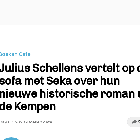
Boeken Cafe
Julius Schellens vertelt op 
sofa met Seka over hun
nieuwe historische roman 
de Kempen
S
May 07, 2023
•
Boeken.cafe