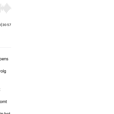
r end. Hold shift to jump forward or backward.
0
|
30:57
pens
volg
t
komt
in het