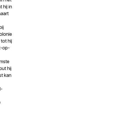
 hij in
aart
ij
olonie
tot hij
t-op-
amste
ut hij
st kan
d-
0